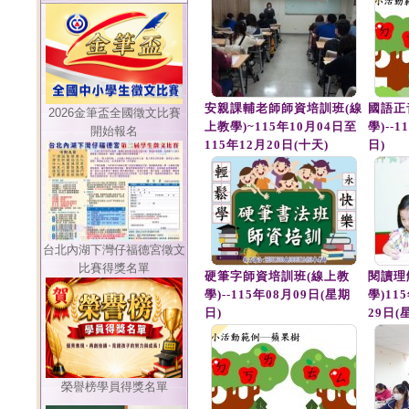
安親課輔老師師資培訓班(線
國語正
2026金筆盃全國徵文比賽
上教學)~115年10月04日至
學)--
開始報名
115年12月20日(十天)
日)
台北內湖下灣仔福德宮徵文
比賽得獎名單
硬筆字師資培訓班(線上教
閱讀理
學)--115年08月09日(星期
學)11
日)
29日(
榮譽榜學員得獎名單