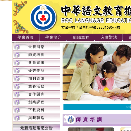
學會首頁
學會簡介
組織章程
入會辦法
最新消息
師資培訓
會員資訊
優秀作品
期刊資訊
競賽活動
合作開班
創業課程
~~
下載資料
與我聯絡
師資培訓
最新活動消息公告