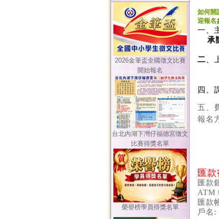
如何開
迎報名
一、
承辦
二
、
2026金筆盃全國徵文比賽
115
開始報名
(上午
四
、
五
、
報名
(
台北內湖下灣仔福德宮徵文
(3
比賽得獎名單
匯款
匯款銀
ATM
匯款帳號
榮譽榜學員得獎名單
戶名