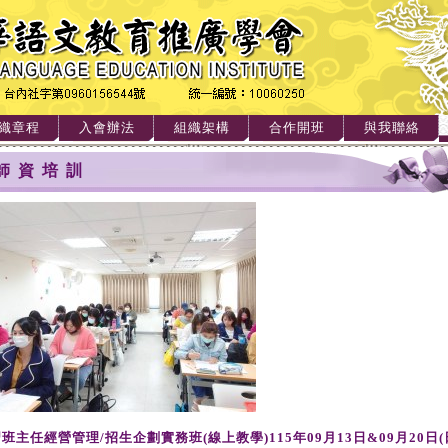
織章程
入會辦法
組織架構
合作開班
與我聯絡
師資培訓
班主任經營管理/招生企劃實務班(線上教學)115年09月13日&09月20日(