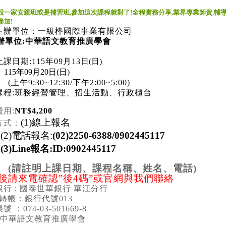
設一家安親班或是補習班,參加這次課程就對了!全程實務分享,業界專業師資,輔導
參加!
主辦單位：一級棒國際事業有限公司
單位:中華語文教育推廣學會
上
課日期:115年09月13
日(日)
年09月20日(日)
9:30~12:30/下午2:00~5:00)
課程:
班務經營管理
、招生活動、行政櫃台
費用:
NT$4,20
0
(1)
線上報名
方式：
2)
電話報名
:
(02)2250-6388/0902445117
)Line
報名
:ID:0902445117
(
請註明上課日期、課程名稱、姓名、電話
)
後請來電確認
”
後
4
碼
”
或官網與我們聯絡
行 : 國泰世華銀行 華江分行
 轉帳：銀行代號013
 ：074-03-501669-8
: 中華語文教育推廣學會