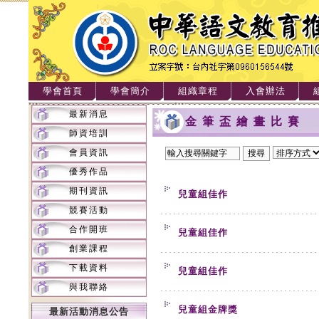
學會首頁
學會簡介
組織章程
入會辦法
最新消息
金筆盃繪畫比賽
師資培訓
會員資訊
優秀作品
期刊資訊
兒童組佳作
競賽活動
合作開班
兒童組佳作
創業課程
下載資料
兒童組佳作
與我聯絡
兒童組金牌獎
最新活動消息公告