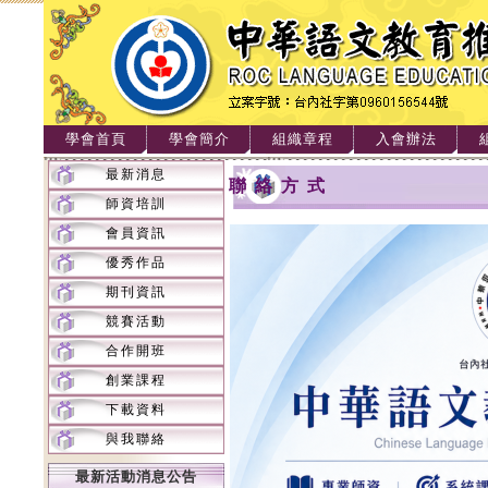
學會首頁
學會簡介
組織章程
入會辦法
最新消息
聯絡方式
師資培訓
會員資訊
優秀作品
期刊資訊
競賽活動
合作開班
創業課程
下載資料
與我聯絡
最新活動消息公告