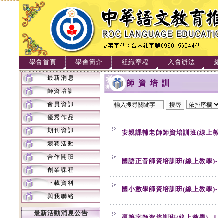
學會首頁
學會簡介
組織章程
入會辦法
最新消息
師資培訓
師資培訓
會員資訊
優秀作品
期刊資訊
安親課輔老師師資培訓班(線上教學)
競賽活動
合作開班
國語正音師資培訓班(線上教學)--1
創業課程
下載資料
國小數學師資培訓班(線上教學)-11
與我聯絡
最新活動消息公告
硬筆字師資培訓班(線上教學)--11