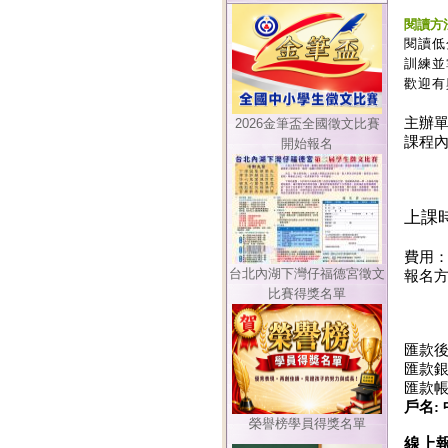
閱讀方
閱讀低
訓練並
歡迎有
主辦
2026金筆盃全國徵文比賽
課程內
開始報名
(二
(三
上課時
上午
費用
台北內湖下灣仔福德宮徵文
報名方
比賽得獎名單
(2)電
(3)l
匯款後
匯款銀
匯款
戶名:
榮譽榜學員得獎名單
線上