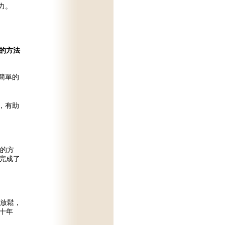
力。
的方法
簡單的
，有助
的方
完成了
放鬆，
十年