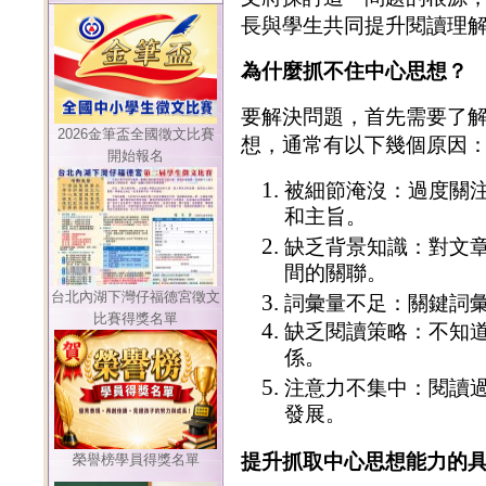
長與學生共同提升閱讀理
為什麼抓不住中心思想？
要解決問題，首先需要了
2026金筆盃全國徵文比賽
想，通常有以下幾個原因
開始報名
被細節淹沒：過度關
和主旨。
缺乏背景知識：對文
間的關聯。
台北內湖下灣仔福德宮徵文
詞彙量不足：關鍵詞
比賽得獎名單
缺乏閱讀策略：不知
係。
注意力不集中：閱讀
發展。
提升抓取中心思想能力的
榮譽榜學員得獎名單