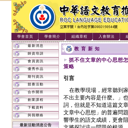
學會首頁
學會簡介
組織章程
入會辦法
最新消息
教育新知
師資培訓
抓不住文章的中心思想
會員資訊
策略
優秀作品
期刊資訊
引言
競賽活動
在教學現場，經常聽到家
合作開班
不出主要內容是什麼。」
創業課程
詞，但就是不知道這篇文
下載資料
文章中心思想」的普遍問
與我聯絡
響學生的語文成績，更會
最新活動消息公告
文將探討這一問題的根源